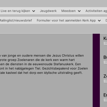
 Live en terug kijken
Jeugdwerk
Meedoen
Activiteiten a
ailinglist/nieuwsbrief
Formulier voor het aanmelden Kerk App
K
 van jonge en oudere mensen die Jezus Christus willen
B
grote groep Zoelenaren die de kerk een warm hart
nsen de diensten in de eeuwenoude Stefanuskerk. Een
nt in het nabijgelegen Tiel. Gezichtsbepalend voor Zoelen
 kasteel dat het dorp een idylische uitstraling geeft.
Z
E