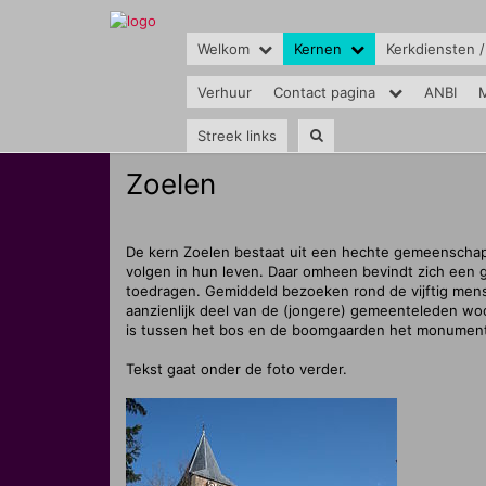
Welkom
Kernen
Kerkdiensten /
Verhuur
Contact pagina
ANBI
M
Streek links
Zoelen
De kern Zoelen bestaat uit een hechte gemeenschap
volgen in hun leven. Daar omheen bevindt zich een 
toedragen. Gemiddeld bezoeken rond de vijftig me
aanzienlijk deel van de (jongere) gemeenteleden woo
is tussen het bos en de boomgaarden het monumentale
Tekst gaat onder de foto verder.