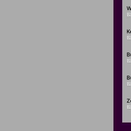
W
K
B
B
Z