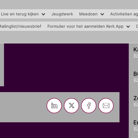
 Live en terug kijken
Jeugdwerk
Meedoen
Activiteiten a
ailinglist/nieuwsbrief
Formulier voor het aanmelden Kerk App
K
B
Z
E