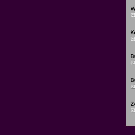
W
K
B
B
Z