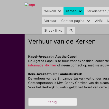
Welkom
Kernen
Kerkdiensten /
Verhuur
Contact pagina
ANBI
M
Streek links
Verhuur van de Kerken
Kapel-Avezaath, Agatha Capel
De Agatha Capel is te huur voor exposities, concer
informatie klik hier
of neem contact op met mevrouw 
Kerk-Avezaath, St. Lambertuskerk
De verhuur van de St. Lambertuskerk valt onder ver
Contactpersoon is Mw. Conny Gerritse van de plaats
Voor het Kerkelijk huwelijk geldt het tarief van onze
terug