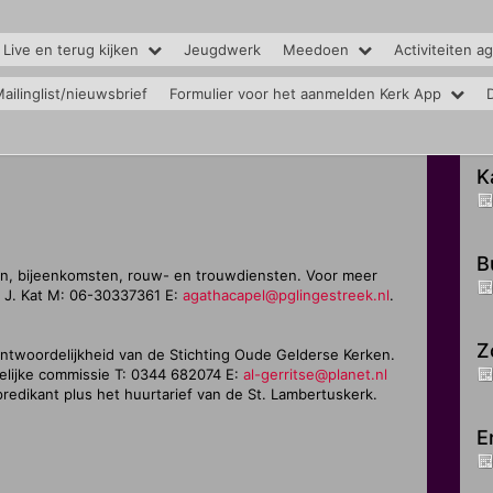
 Live en terug kijken
Jeugdwerk
Meedoen
Activiteiten a
ailinglist/nieuwsbrief
Formulier voor het aanmelden Kerk App
K
B
ten, bijeenkomsten, rouw- en trouwdiensten. Voor meer
J. Kat M: 06-30337361 E:
agathacapel@pglingestreek.nl
.
Z
antwoordelijkheid van de Stichting Oude Gelderse Kerken.
elijke commissie T: 0344 682074 E:
al-gerritse@planet.nl
 predikant plus het huurtarief van de St. Lambertuskerk.
E