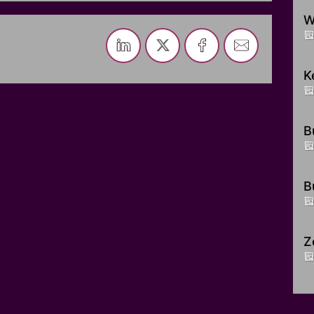
W
K
B
B
Z