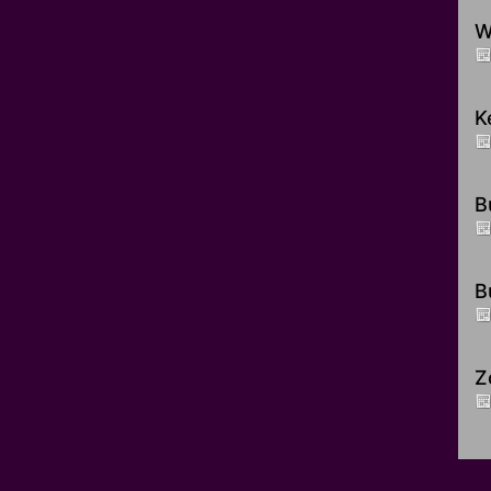
W
K
B
B
Z