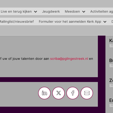
 Live en terug kijken
Jeugdwerk
Meedoen
Activiteiten a
ailinglist/nieuwsbrief
Formulier voor het aanmelden Kerk App
K
eef uw of jouw talenten door aan
scriba@pglingestreek.nl
en
B
Z
E