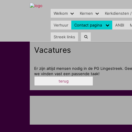
Welkom
Kernen
Kerkdiensten /
Verhuur
Contact pagina
ANBI
M
Streek links
Vacatures
Er zijn altijd mensen nodig in de PG Lingestreek. G
we vinden vast een passende taak!
terug